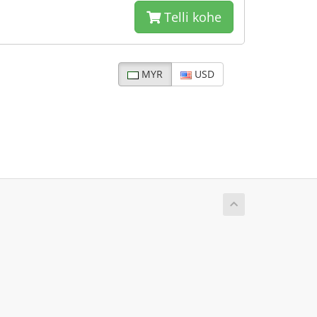
Telli kohe
MYR
USD