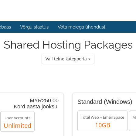
ebaas
Võrgu staatus
Võta meiega ühendust
Shared Hosting Packages
Vali teine kategooria
MYR250.00
Standard (Windows)
Kord aasta jooksul
Total Web + Email Space
M
User Accounts
10GB
Unlimited