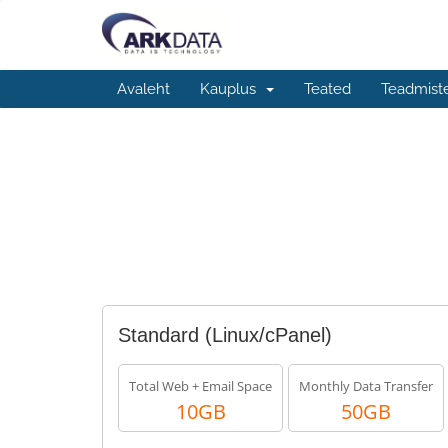
Avaleht
Kauplus
Teated
Teadmist
Standard (Linux/cPanel)
Total Web + Email Space
Monthly Data Transfer
10GB
50GB