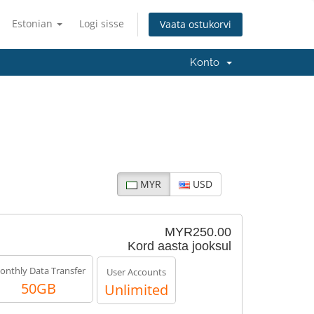
Estonian
Logi sisse
Vaata ostukorvi
Konto
MYR
USD
MYR250.00
Kord aasta jooksul
onthly Data Transfer
User Accounts
50GB
Unlimited