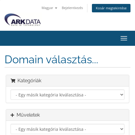
Magyar
Bejelentkezés
Kosár megtekintése
Váltá
a
navig
Domain választás...
Kategóriák
Műveletek